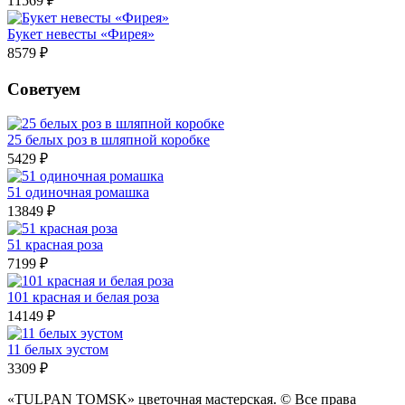
11569 ₽
Букет невесты «Фирея»
8579 ₽
Советуем
25 белых роз в шляпной коробке
5429 ₽
51 одиночная ромашка
13849 ₽
51 красная роза
7199 ₽
101 красная и белая роза
14149 ₽
11 белых эустом
3309 ₽
«TULPAN TOMSK» цветочная мастерская. © Все права